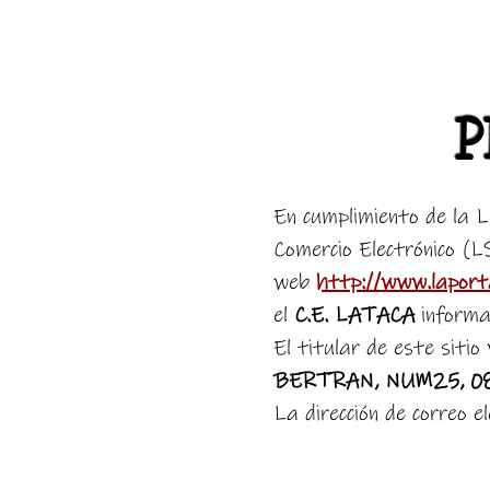
P
En cumplimiento de la L
Comercio Electrónico (
web
http://www.laport
el
C.E. LATACA
informa 
El titular de este sitio
BERTRAN, NUM25, 0
La dirección de correo e