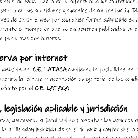
de su sitio web. Tanto en lo referente a los contenidos 
ismo, o en las condiciones generales de contratación. D
vés de su sitio web por cualquier forma admisible en 
urante el tiempo en que se encuentren publicadas en 
e por otras posteriores.
serva por internet
a website del
C.E. LATACA
contienen la posibilidad de
uerirá la lectura y aceptación obligatoria de las condi
 efecto por el
C.E. LATACA
 legislación aplicable y jurisdicción
rva, asimismo, la facultad de presentar las acciones ci
la utilización indebida de su sitio web y contenidos, o 