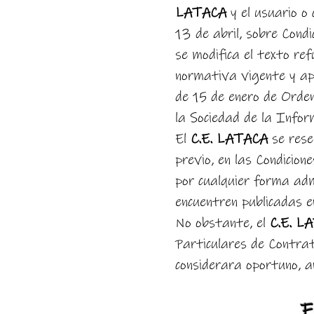
LATACA
y el usuario o 
13 de abril, sobre Cond
se modifica el texto re
normativa vigente y apl
de 15 de enero de Orden
la Sociedad de la Inform
El
C.E. LATACA
se rese
previo, en las Condicio
por cualquier forma adm
encuentren publicadas 
No obstante, el
C.E. L
Particulares de Contrat
considerara oportuno, a
F