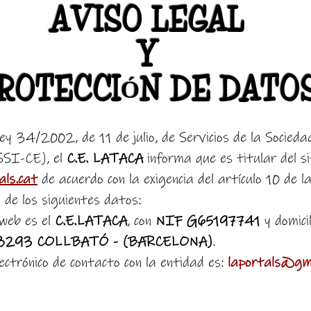
AVISO LEGAL
Y
ROTECCIÓN DE DATO
ey 34/2002, de 11 de julio, de Servicios de la Socieda
LSSI-CE), el
C.E. LATACA
informa que es titular del si
als.cat
de acuerdo con la exigencia del artículo 10 de l
de los siguientes datos:
 web es el
C.E.LATACA
, con
NIF G65197741
y domicil
8293 COLLBATÓ - (BARCELONA)
.
lectrónico de contacto con la entidad es:
laportals@gm