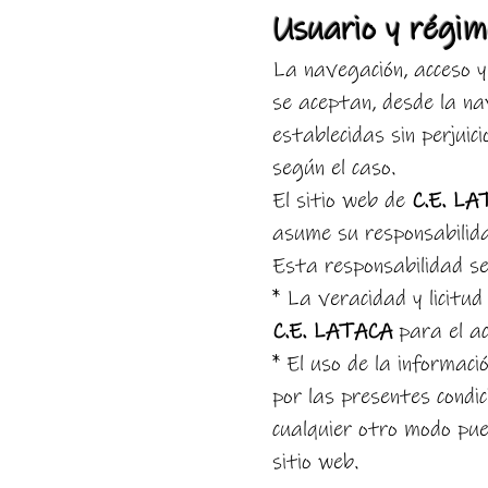
Usuario y régim
La navegación, acceso y
se aceptan, desde la na
establecidas sin perjuic
según el caso.
El sitio web de
C.E. LA
asume su responsabilidad
Esta responsabilidad se
* La veracidad y licitud
C.E. LATACA
para el ac
* El uso de la informaci
por las presentes condic
cualquier otro modo pue
sitio web.