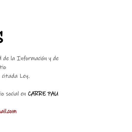
S
d de la Información y de
tio
a citada Ley.
io social en
CARRE PAU
ail.com