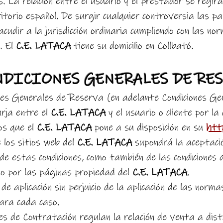
s. La relación entre el usuario y el prestador se regi
rritorio español. De surgir cualquier controversia las
acudir a la jurisdicción ordinaria cumpliendo con las nor
. El
C.E. LATACA
tiene su domicilio en Collbató.
NDICIONES GENERALES DE RE
nes Generales de Reserva (en adelante Condiciones Gen
urja entre el
C.E. LATACA
y el usuario o cliente por l
os que el
C.E. LATACA
pone a su disposición en su
htt
 los sitios web del
C.E. LATACA
supondrá la aceptación
 de estas condiciones, como también de las condiciones
io por las páginas propiedad del
C.E. LATACA
.
de aplicación sin perjuicio de la aplicación de las norm
para cada caso.
es de Contratación regulan la relación de venta a dist