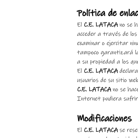
Política de enla
El
C.E. LATACA
no se h
acceder a través de los
examinar o ejercitar nin
tampoco garantizará la d
a su propiedad a los qu
El
C.E. LATACA
declara
usuarios de su sitio web
C.E. LATACA
no se hace
Internet pudiera sufrir 
Modificaciones
El
C.E. LATACA
se rese