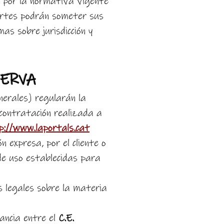
rá por la normativa vigente
 partes podrán someter sus
mas sobre jurisdicción y
SERVA
erales) regularán la
a contratación realizada a
p://www.laportals.cat
 expresa, por el cliente o
 de uso establecidas para
as legales sobre la materia
ancia entre el
C.E.